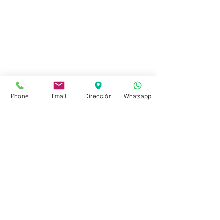
Tienda
FAQ
Envíos
Políticas de la Tienda
Phone
Email
Dirección
Whatsapp
Políticas de Privacidad
Métodos de pago
Redes sociales
Facebook
Instagram