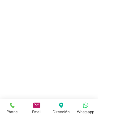
Local de Ventas y Distribución
Constituyente 1540 esq.Salto
Montevideo - Uruguay
(598)24110034
(598)24188985
(598)24196915
info@sociedadbiblica.org.uy
Tienda
FAQ
Phone
Email
Dirección
Whatsapp
Envíos
Políticas de la Tienda