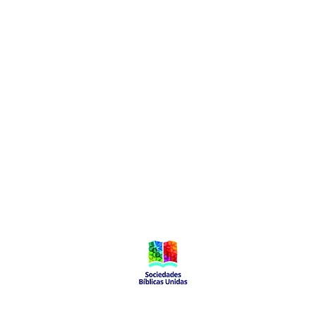
Local de Ventas y Distribución
Constituyente 1540 esq.Salto
Montevideo - Uruguay
(598)24110034
(598)24188985
(598)24196915
info@sociedadbiblica.org.uy