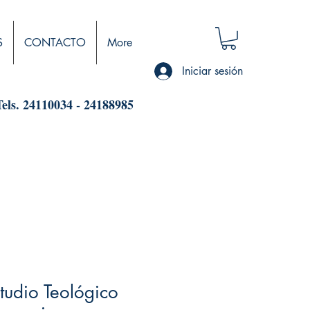
S
CONTACTO
More
Iniciar sesión
Tels. 24110034 - 24188985
studio Teológico