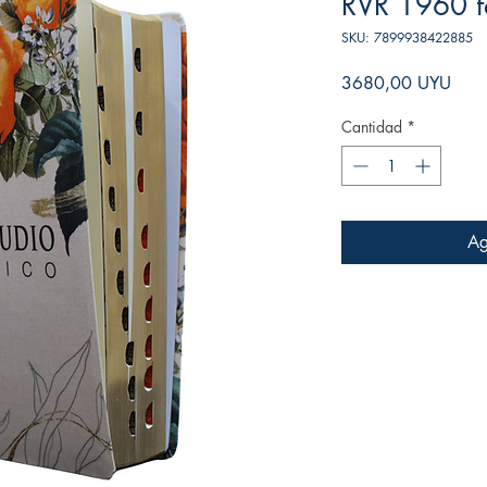
RVR 1960 
SKU: 7899938422885
Prec
3680,00 UYU
Cantidad
*
Ag