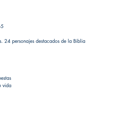
65
os. 24 personajes destacados de la Biblia
uestas
u vida