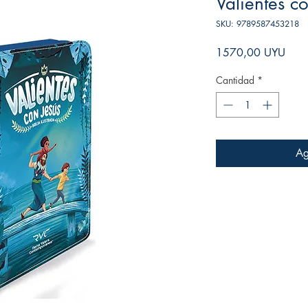
Valientes co
SKU: 9789587453218
Prec
1570,00 UYU
Cantidad
*
Ag