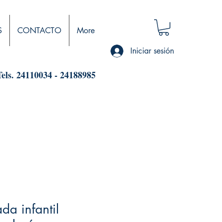
S
CONTACTO
More
Iniciar sesión
Tels. 24110034 - 24188985
ada infantil