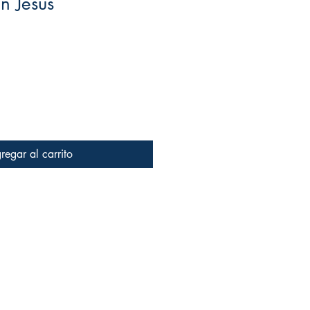
n Jesús
io
regar al carrito