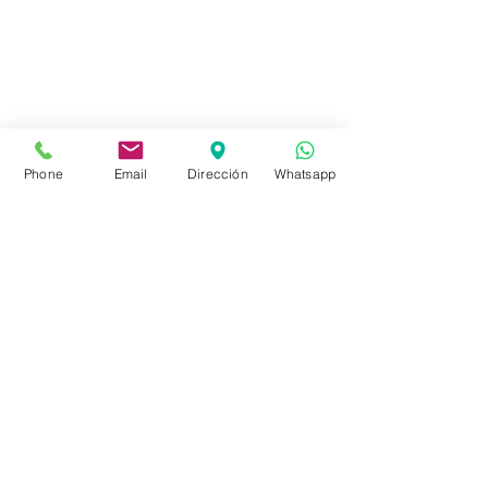
Tienda
FAQ
Envíos
Políticas de la Tienda
Phone
Email
Dirección
Whatsapp
Políticas de Privacidad
Métodos de pago
Redes sociales
Facebook
Instagram