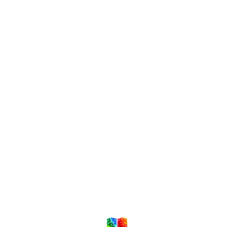
Local de Ventas y Distribución
Constituyente 1540 esq.Salto
Montevideo - Uruguay
(598)24110034
(598)24188985
(598)24196915
info@sociedadbiblica.org.uy