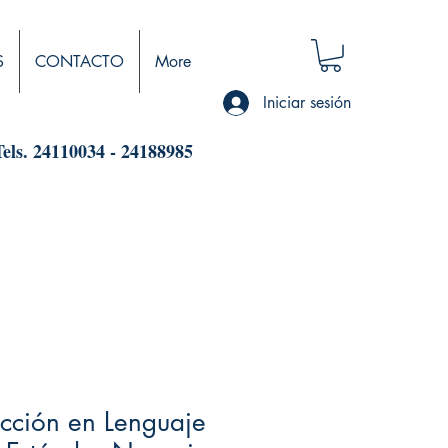
S
CONTACTO
More
Iniciar sesión
Tels. 24110034 - 24188985
ucción en Lenguaje