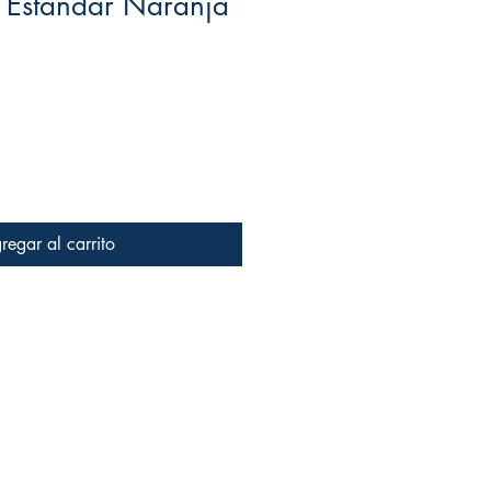
a Estándar Naranja
io
regar al carrito