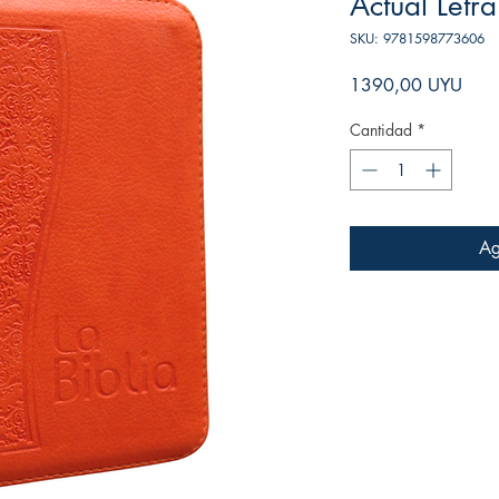
Actual Letr
SKU: 9781598773606
Prec
1390,00 UYU
Cantidad
*
Ag