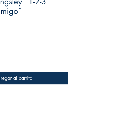
ngsley ¨1-2-3
nmigo¨
regar al carrito