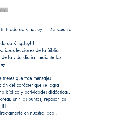
e El Prado de Kingsley ¨1-2-3 Cuenta
ado de Kingsley!!!
aliosas lecciones de la Biblia
 de la vida diaria mediante los
ley.
s títeres que trae mensajes
ción del carácter que se logra
ria bíblica y actividades didácticas.
rear, unir los puntos, repasar los
!!!
irectamente en nuestro local.