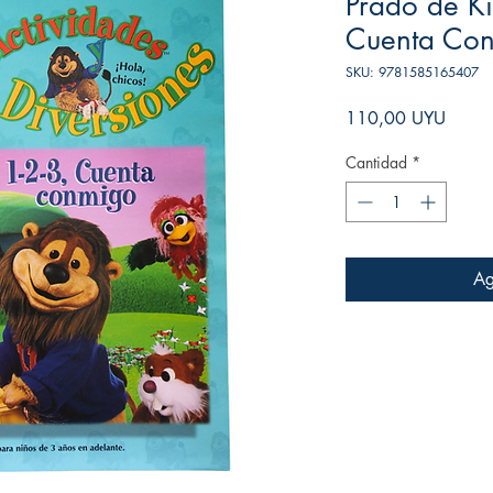
Prado de Ki
Cuenta Co
SKU: 9781585165407
Precio
110,00 UYU
Cantidad
*
Ag