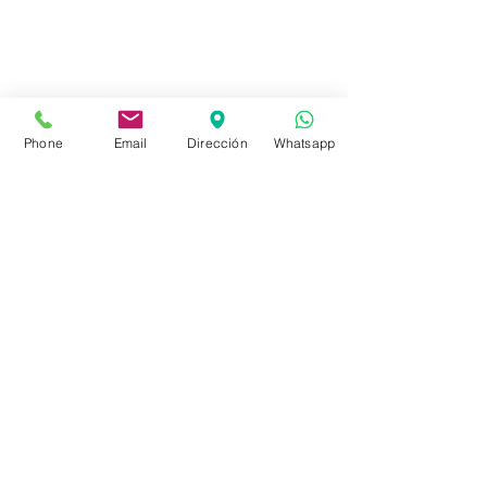
Local de Ventas y Distribución
Constituyente 1540 esq.Salto
Montevideo - Uruguay
Phone
Email
Dirección
Whatsapp
(598)24110034
(598)24188985
(598)24196915
info@sociedadbiblica.org.uy
Tienda
FAQ
Envíos