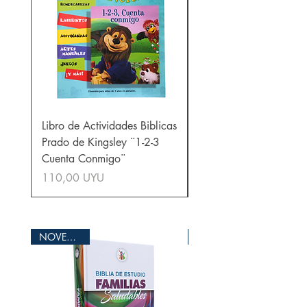
Libro de Actividades Biblicas
Libro de Actividades Bí
Prado de Kingsley ¨1-2-3
Prado de Kingsley ¨La
Cuenta Conmigo¨
Verdad y Nada Más¨
Precio
Precio
110,00 UYU
110,00 UYU
NOVEDADES