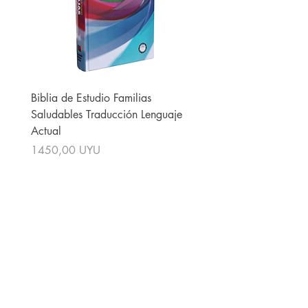
Biblia de Estudio Familias
La Biblia para La Predica
Saludables Traducción Lenguaje
Reina Valera 1960 Verde
Actual
Floreada
Precio
Precio
1450,00 UYU
2340,00 UYU