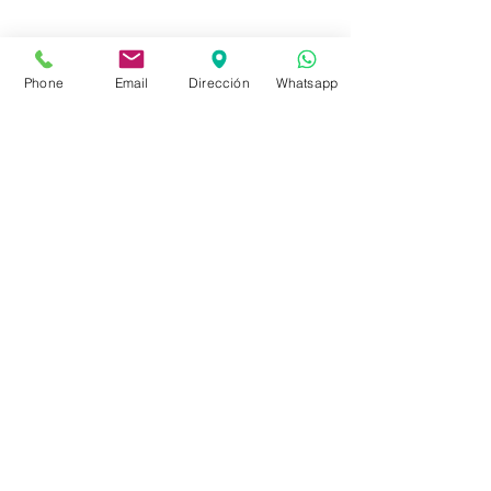
info@sociedadbiblica.org.uy
Phone
Email
Dirección
Whatsapp
Tienda
FAQ
Envíos
Políticas de la Tienda
Políticas de Privacidad
Métodos de pago
Redes sociales
Facebook
Instagram