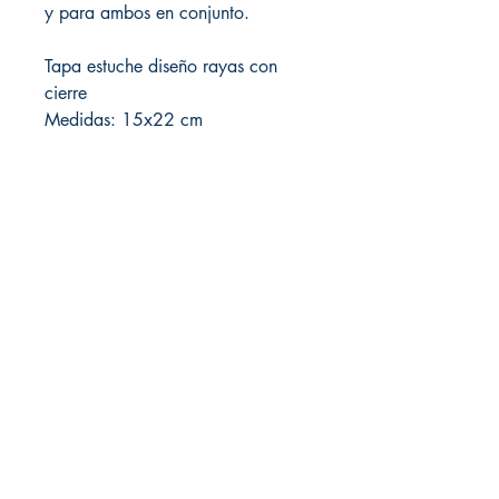
y para ambos en conjunto.
Tapa estuche diseño rayas con
cierre
Medidas: 15x22 cm
Local de Ventas y Distribución
Constituyente 1540 esq.Salto
Montevideo - Uruguay
(598)24110034
(598)24188985
(598)24196915