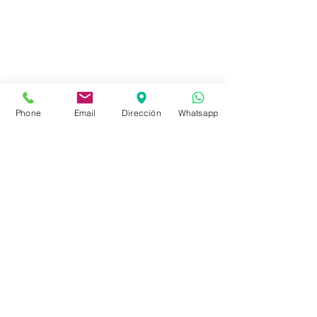
Tienda
FAQ
Envíos
Políticas de la Tienda
Phone
Email
Dirección
Whatsapp
Políticas de Privacidad
Métodos de pago
Redes sociales
Facebook
Instagram